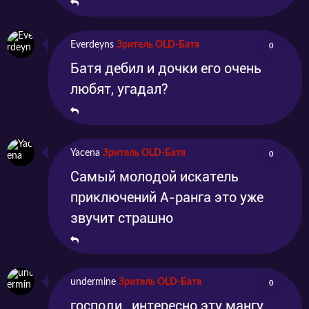
Everdeyns
Зритель OLD-Батя
0
Батя дебил и дочки его очень
любят, угадал?
Yacena
Зритель OLD-Батя
0
Самый молодой искатель
приключений A-ранга это уже
звучит страшно
undermine
Зритель OLD-Батя
0
господи , интересно эту мангу