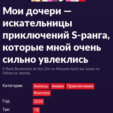
Мои дочери —
искательницы
приключений S-ранга,
которые мной очень
сильно увлеклись
S-Rank Boukensha de Aru Ore no Musume-tachi wa Juudo no
Fathercon deshita
Категории:
Анонсы
Аниме
Приключения
Фэнтези
Год:
2026
Тип:
ТВ