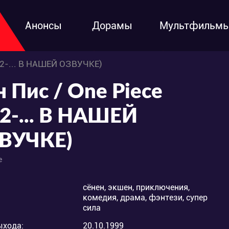
Анонсы
Дорамы
Мультфильм
892-... В НАШЕЙ ОЗВУЧКЕ)
н Пис / One Piece
92-... В НАШЕЙ
ВУЧКЕ)
e
сёнен, экшен, приключения,
комедия, драма, фэнтези, супер
сила
ыхода:
20.10.1999