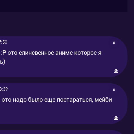
7:50
0
:P это елинсвенное аниме которое я
ь)
3:39
0
ь это надо было еще постараться, мейби