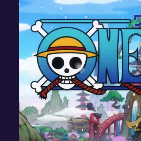
ключём, а есть такие, где население пр
Аниме "Ван Пис" начало выходит на экран
выпускаются студией. Не смотря на сво
время за просмотром проходит незаметн
ведь в каждой серии герои попадают в н
чудаки.
Получиться ли у Луффи и его друзей от
богатства и славу команде? Данное ани
хорошем качестве на нашем сайте. Также
мнениями в комментариях.