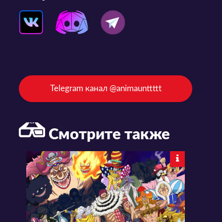
Telegram канал @animaunttttt
Смотрите также