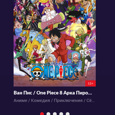
12+
Ван Пис / One Piece 8 Арка Пирожного Острова (746-891)
В
Аниме / Комедия / Приключения / Сёнэн / Фэнтези / Экшен