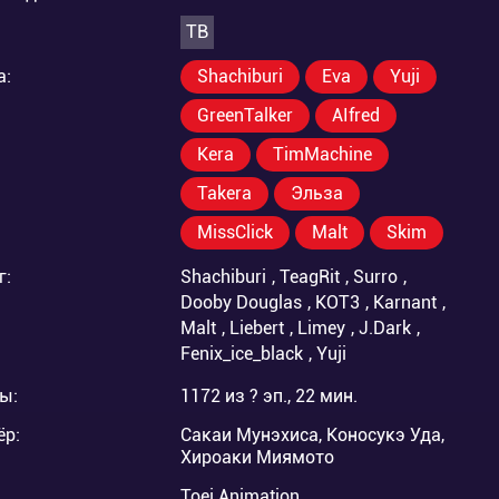
ТВ
а:
Shachiburi
Eva
Yuji
GreenTalker
AIfred
Kera
TimMachine
Takera
Эльза
MissClick
Malt
Skim
г:
Shachiburi
,
TeagRit
,
Surro
,
Dooby Douglas
,
KOT3
,
Karnant
,
Malt
,
Liebert
,
Limey
,
J.Dark
,
Fenix_ice_black
,
Yuji
ы:
1172 из ? эп., 22 мин.
ёр:
Сакаи Мунэхиса, Коносукэ Уда,
Хироаки Миямото
Toei Animation