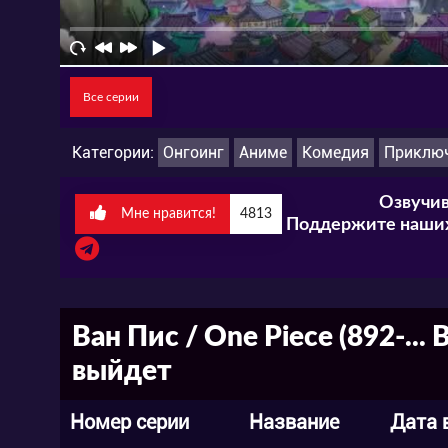
Все серии
Категории:
Онгоинг
Аниме
Комедия
Приклю
Озвучив
Мне нравится!
4813
Поддержите наших
Ван Пис / One Piece (892-..
выйдет
Номер серии
Название
Дата 