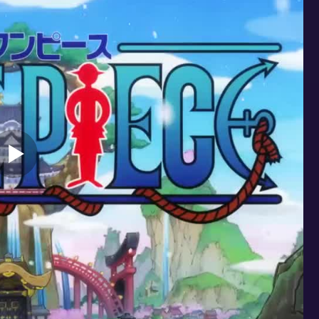
актически вымерло от нищеты и голода.
ы ещё с 1999 года, серии и по сей день
й объём, сюжет очень захватывающий, и
о. "Ван Пис" отлично поднимает настроение,
елепые ситуации, да и персонажи ещё те
ыскать легендарный клад, который принесёт
ме вы можете бесплатно посмотреть в
 не забывайте ставить лайки и делиться