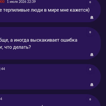
000
1 июля 2026 22:39
0
 терпиливые люди в мире мне кажется)
0
ообще, а иногда выскакивает ошибка
or, что делать?
:44
0
54
0