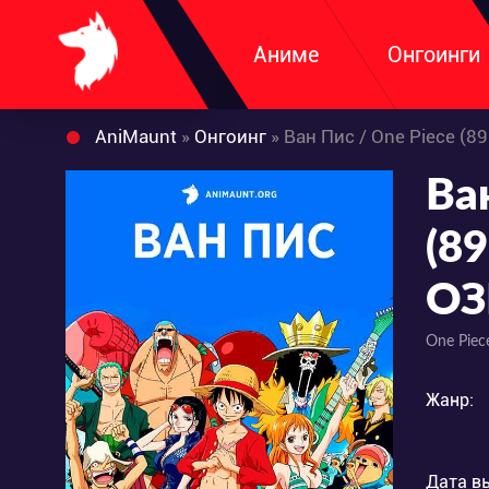
Аниме
Онгоинги
AniMaunt
»
Онгоинг
» Ван Пис / One Piece (
Ва
(8
ОЗ
One Piec
Жанр:
Дата в