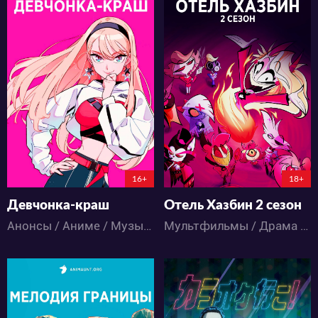
3855
13563
9
0
85
46
0:0:0
16+
18+
Девчонка-краш
Отель Хазбин 2 сезон
Анонсы / Аниме / Музыка / Школа
Мультфильмы / Драма / Комедия / Музыка / Ужасы / Фэнтези