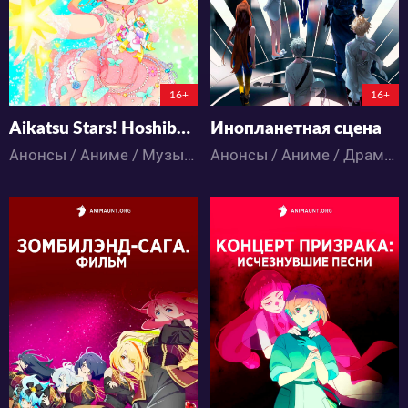
210:5:15:44
112:23:53:44
16+
16+
Aikatsu Stars! Hoshiboshi no Progress
Инопланетная сцена
Анонсы / Аниме / Музыка / Повседневность / Школа
Анонсы / Аниме / Драма / Музыка / Психология / Триллер / Фантастика
3976
8679
17
6
70
19