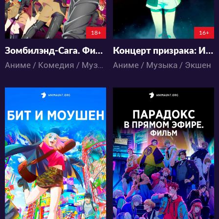
18+
16+
Зомбилэнд-Сага. Фильм
Концерт призрака: Исчезнувшие песни
Аниме / Комедия / Музыка
Аниме / Музыка / Экшен
340
568
5
0
9
0