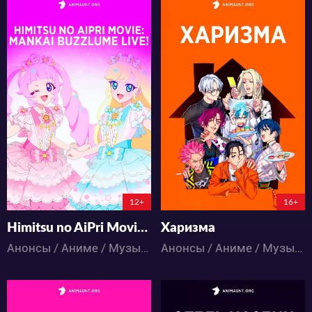
6496
7602
7
0
8
0
0:0:0
0:0:0
12+
16+
Himitsu no AiPri Movie: Mankai Buzzlume Live!
Харизма
Анонсы / Аниме / Музыка
Анонсы / Аниме / Музыка