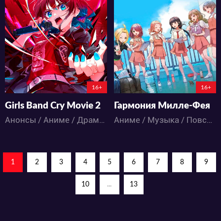
5865
17346
9
0
55
24
0:0:0
16+
16+
Girls Band Cry Movie 2
Гармония Милле-Фея
Анонсы / Аниме / Драма / Музыка
Аниме / Музыка / Повседневность
1
2
3
4
5
6
7
8
9
10
...
13