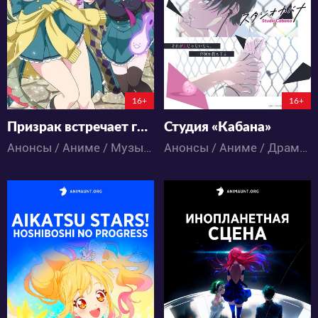
5
0
2
0
25:21:39:44
144:10:0:44
16+
16+
Призрак встречает гяру!
Студия «Кабана»
Анонсы / Аниме / Музыка / Фэнтези
Анонсы / Аниме / Драма / Музыка / Романтика
368
544
5
0
8
0