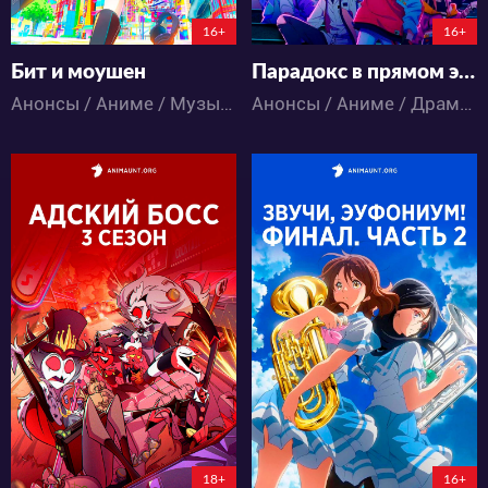
114:7:31:44
117:9:24:44
16+
16+
Бит и моушен
Парадокс в прямом эфире. Фильм
Анонсы / Аниме / Музыка / Сёнэн
Анонсы / Аниме / Драма / Музыка / Фантастика
981
576
22
0
8
0
26:8:32:44
31:21:22:44
18+
16+