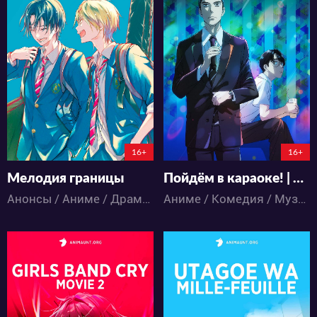
6512
6941
9
0
46
24
0:0:0
16+
16+
Мелодия границы
Пойдём в караоке! | Let's Go Karaoke!
Анонсы / Аниме / Драма / Музыка / Школа
Аниме / Комедия / Музыка