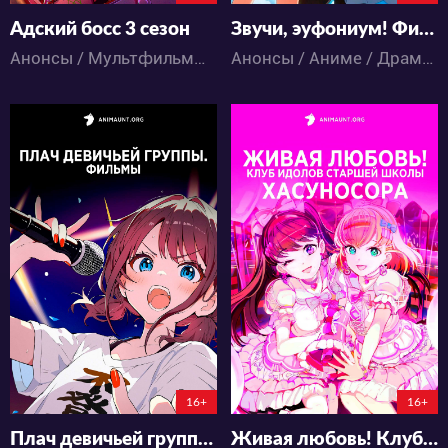
Адский босс 3 сезон
Звучи, эуфониум! Финал. Часть 2
Анонсы / Мультфильмы / Боевик / Драма / Комедия / Музыка / Ужасы / Фантастика / Фэнтези
Анонсы / Аниме / Драма / Музыка / Школа
3781
953
14
0
9
0
146:23:46:44
16+
16+
Плач девичьей группы. Фильмы
Живая любовь! Клуб идолов старшей школы Хасуносора