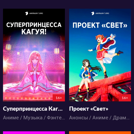
9606
9406
6
3
7
0
118:23:50:44
16+
16+
Суперпринцесса Кагуя!
Проект «Свет»
Аниме / Музыка / Фэнтези
Анонсы / Аниме / Драма / Музыка / Школа