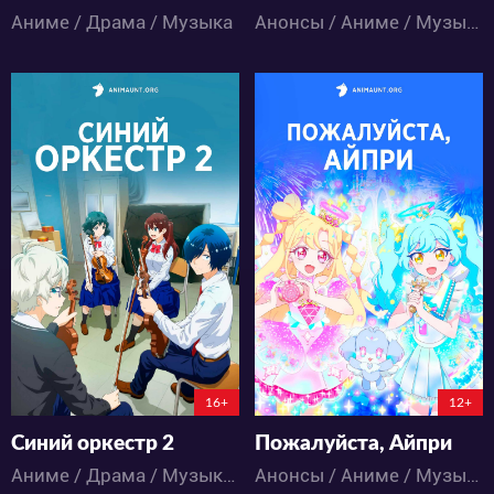
Аниме / Драма / Музыка
Анонсы / Аниме / Музыка / Школа
17058
771
99
35
9
0
0:0:0
16+
12+
Синий оркестр 2
Пожалуйста, Айпри
Аниме / Драма / Музыка / Школа
Анонсы / Аниме / Музыка