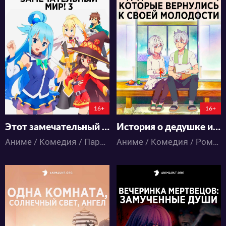
48617
22798
133
80
115
63
16+
16+
Этот замечательный мир! 3
История о дедушке и бабушке, которые вернулись к своей молодости
Аниме / Комедия / Пародия / Приключения / Паранормальное / Фэнтези
Аниме / Комедия / Романтика / Паранормальное