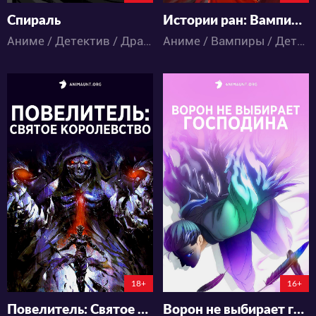
Спираль
Истории ран: Вампир Коёми
Аниме / Детектив / Драма / Психология / Романтика / Паранормальное / Сёнэн / Ужасы
Аниме / Вампиры / Детектив / Паранормальное / Экшен
94422
35779
39
64
103
50
18+
16+
Повелитель: Святое королевство
Ворон не выбирает господина