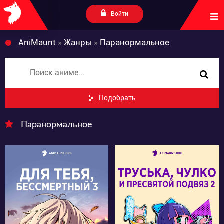
Войти
AniMaunt
»
Жанры
»
Паранормальное
Подобрать
Паранормальное
35131
41033