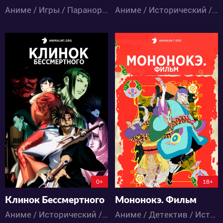
Аниме / Игры / Паранормальное / Фэнтези / Экшен
Аниме / Исторический / Паранормальное / Экшен
10851
15495
6
8
13
14
0+
18+
Клинок Бессмертного
Мононокэ. Фильм
Аниме / Исторический / Мистика / Приключения / Паранормальное / Сёнэн / Экшен
Аниме / Детектив / Исторический / Психология / Паранормальное / Ужасы / Фэнтези