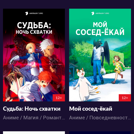
51595
12100
40
82
50
24
0:0:0
12+
12+
Судьба: Ночь схватки
Мой сосед-ёкай
Аниме / Магия / Романтика / Паранормальное / Фэнтези / Экшен
Аниме / Повседневность / Паранормальное