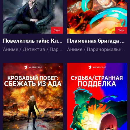
16+
16+
Повелитель тайн: Клоун
Пламенная бригада пожарных: Третья глава
Аниме / Детектив / Паранормальное / Триллер / Экшен
Аниме / Паранормальное / Сёнэн / Экшен
12172
15314
15
5
20
9