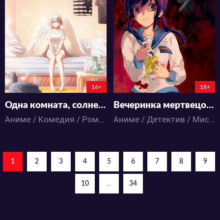
28556
16938
97
180
14
43
16+
18+
Одна комната, солнечный свет, ангел
Вечеринка мертвецов: Замученные души
Аниме / Комедия / Романтика / Паранормальное
Аниме / Детектив / Мистика / Паранормальное / Ужасы
1
2
3
4
5
6
7
8
9
10
...
34