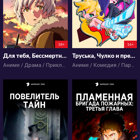
181
95
56
31
18+
16+
Для тебя, Бессмертный 3
Труська, Чулко и пресвятой Подвяз 2
Аниме / Драма / Приключения / Паранормальное / Сёнэн
Аниме / Комедия / Паранормальное / Экшен / Этти
41125
36500
82
52
52
43