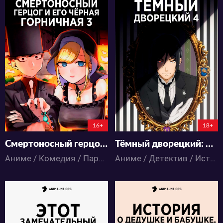
13853
22345
70
44
83
51
16+
18+
Смертоносный герцог и его чёрная горничная 3
Тёмный дворецкий: Школа-интернат
Аниме / Комедия / Паранормальное
Аниме / Детектив / Исторический / Комедия / Паранормальное / Сёнэн / Экшен