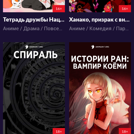
16+
16+
Тетрадь дружбы Нацумэ 7
Ханако, призрак с внеклассными историями
Аниме / Драма / Повседневность / Паранормальное / Сёдзё
Аниме / Комедия / Пародия / Паранормальное / Школа
38540
11160
48
29
14
6
18+
18+