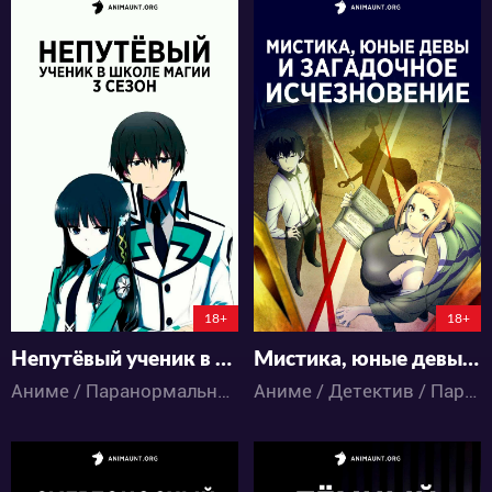
43107
22858
84
44
44
33
18+
18+
Непутёвый ученик в школе магии 3 сезон
Мистика, юные девы и загадочное исчезновение
Аниме / Паранормальное / Фантастика / Экшен
Аниме / Детектив / Паранормальное