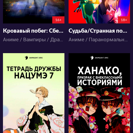
0:0:0
16+
18+
Кровавый побег: Сбежать из ада
Судьба/Странная подделка
Аниме / Вампиры / Драма / Паранормальное / Фантастика / Экшен
Аниме / Паранормальное / Фэнтези / Экшен
21452
11662
82
30
22
11