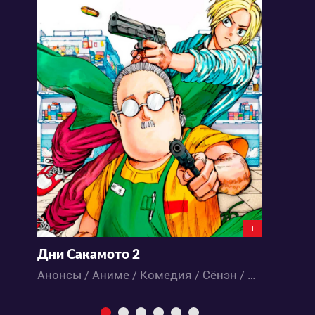
+
Дни Сакамото 2
К
Анонсы / Аниме / Комедия / Сёнэн / Экшен
Д