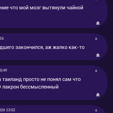
ние что мой мозг вытянули чайной
:16
0
дшего закончился, аж жалко как-то
0:49
0
а таиланд просто не понял сам что
:D лакрон бессмысленный
026 13:02
0