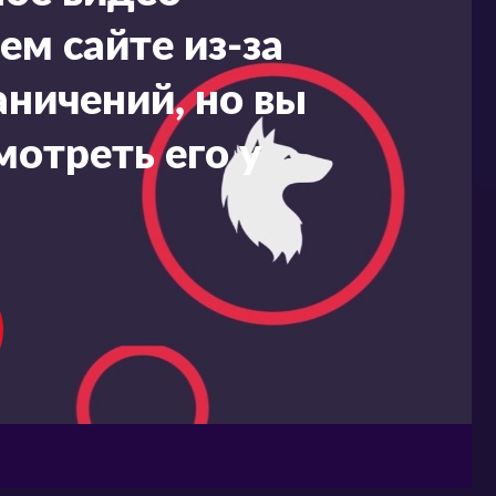
ем сайте из-за
ничений, но вы
мотреть его у