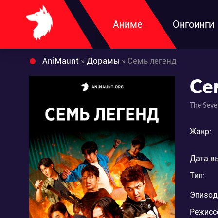
Аниме
Онгоинги
AniMaunt
»
Дорамы
» Семь легенд
Се
The Seve
Жанр:
Дата в
Тип:
Эпизод
Режисс