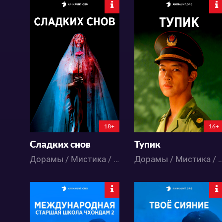
5032
5648
16
12
12
4
18+
16+
Сладких снов
Тупик
Дорамы / Мистика / Триллер
Дорамы / Мистика / Повсе