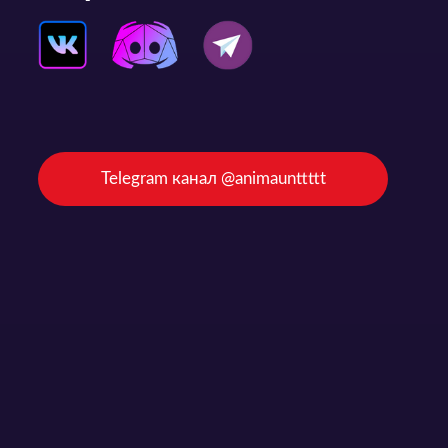
Telegram канал @animaunttttt