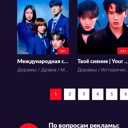
18105
11921
36
22
17
10
16+
12+
Международная старшая школа Чхондам 2 | Bitch x Rich Season 2
Твоё сияние | Your Suns
Дорамы / Драма / Мистика / Триллер
Дорамы / Исторический / Мис
1
2
3
4
5
6
По вопросам рекламы: