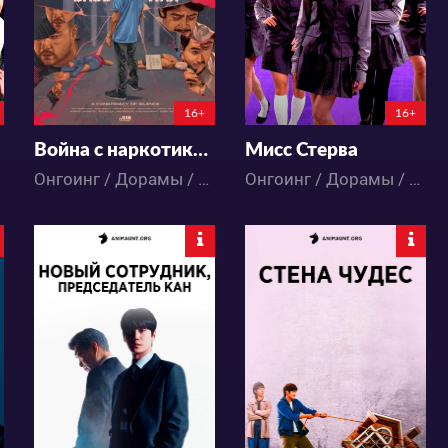
10
9
51
22
5:18:20:52
16+
16+
Война с наркотиками: Молчание заговорщиков
Мисс Стерва
Онгоинг / Дорамы / Драма / Мистика
Онгоинг / Дорамы / Драма / Комедия / Мистика
6001
1879
58
21
32
6