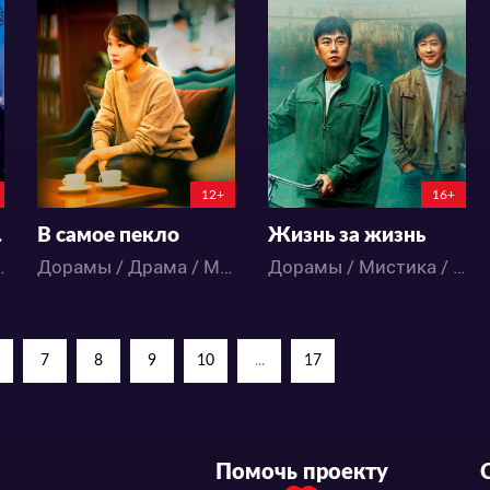
8456
6543
12
5
13
8
12+
16+
hine
В самое пекло
Жизнь за жизнь
тика / Романтика
Дорамы / Драма / Мистика
Дорамы / Мистика / Триллер
7
8
9
10
...
17
Помочь проекту