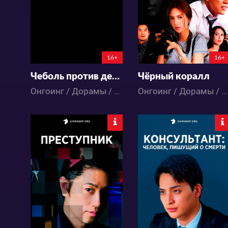
0
0
35
9
20:19:52
3:18:50:52
16+
16+
Чеболь против детектива 2
Чёрный коралл
Онгоинг / Дорамы / Боевик / Комедия / Мистика / Триллер
Онгоинг / Дорамы / Драма / Мистика / Ужасы
1728
6257
8
7
44
15