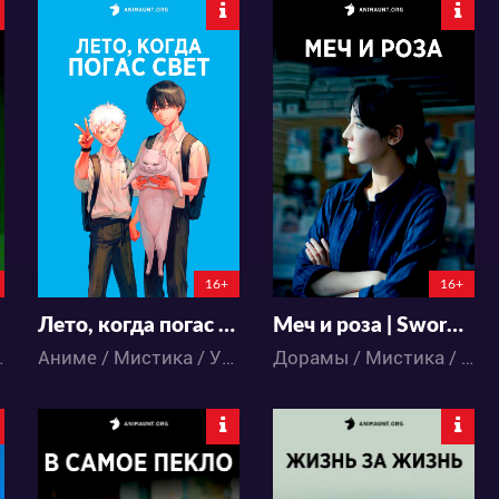
27499
12537
70
26
26
11
16+
16+
Лето, когда погас свет
Меч и роза | Sword Rose
дневность
Аниме / Мистика / Ужасы
Дорамы / Мистика / Триллер