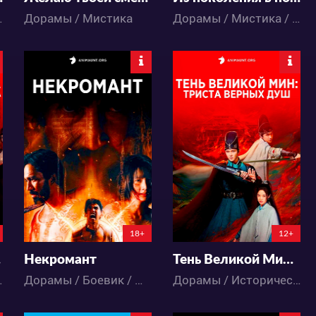
 Триллер
Дорамы / Мистика
Дорамы / Мистика / Романтика / Фэнтези
8823
7448
19
12
23
10
18+
12+
ира
Некромант
Тень Великой Мин: триста верных душ
 Триллер
Дорамы / Боевик / Мистика / Ужасы
Дорамы / Исторический / Мистика / Триллер