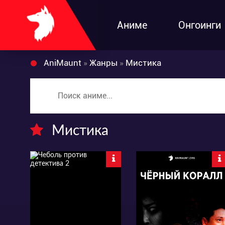
Аниме
Онгоинги
AniMaunt
»
Жанры
»
Мистика
Мистика
89
2410