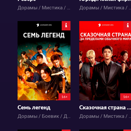
Дорамы / Мистика / Триллер
Дорамы / Мистика /
2932
8638
30
8
34
9
16+
16+
Семь легенд
Сказочная страна за пределами обычного м
Дорамы / Боевик / Драма / Комедия / Мистика
Дорамы / Мистика /