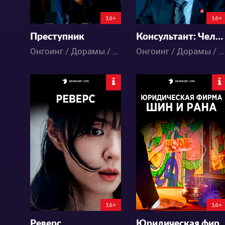
16+
16+
Преступник
Консультант: Человек, пишущий о смерти
Онгоинг / Дорамы / Мистика / Триллер
Онгоинг / Дорамы / Мистика
2272
6241
37
18
49
17
16+
16+
Реверс
Юридическая фирма Си