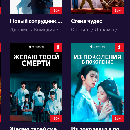
16+
16+
Новый сотрудник, председатель Кан
Стена чудес
Дорамы / Комедия / Мистика / Фэнтези
Онгоинг / Дорамы / Драма / Мистика
1210
1918
29
13
16
5
18+
16+
н И Рана
Желаю твоей смерти
Из поколения в поколение