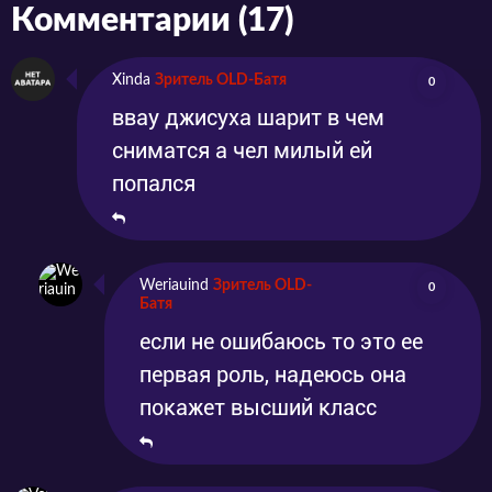
Комментарии (17)
Xinda
Зритель OLD-Батя
0
ввау джисуха шарит в чем
сниматся а чел милый ей
попался
Weriauind
Зритель OLD-
0
Батя
если не ошибаюсь то это ее
первая роль, надеюсь она
покажет высший класс