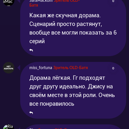
SaraMackom
Зритель OLD-
0
Батя
Какая же скучная дорама.
Сценарий просто растянут,
вообще все могли показать за 6
серий
miss_fortuna
Зритель OLD-Батя
0
Дорама лёгкая. Гг подходят
друг другу идеально. Джису на
своём месте в этой роли. Очень
все понравилось