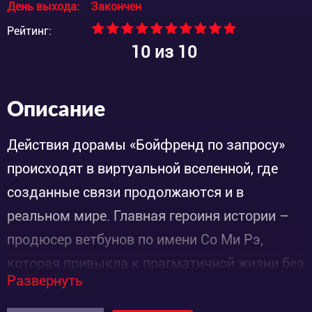
День выхода:
Закончен
Рейтинг:
10
из 10
Описание
Действия дорамы «Бойфренд по запросу»
происходят в виртуальной вселенной, где
созданные связи продолжаются и в
реальном мире. Главная героиня истории –
продюсер ветбунов по имени Со Ми Рэ,
которая привыкла к прагматичной жизни без
Развернуть
любовных переживаний. Однажды она
получила устройство «Ежемесячный парень»