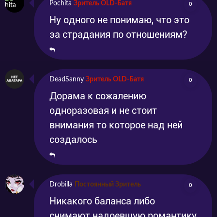
Pochita
Зритель OLD-Батя
0
Ну одного не понимаю, что это
за страдания по отношениям?
DeadSanny
Зритель OLD-Батя
0
Дорама к сожалению
одноразовая и не стоит
внимания то которое над ней
создалось
Drobilla
Постоянный Зритель
0
Никакого баланса либо
снимают надоевшую романтику