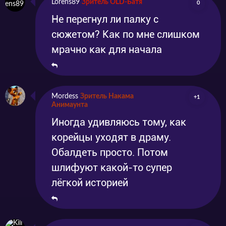
Lorens89
Зритель OLD-Батя
0
Не перегнул ли палку с
сюжетом? Как по мне слишком
мрачно как для начала
Mordess
Зритель Накама
+1
Анимаунта
Иногда удивляюсь тому, как
корейцы уходят в драму.
Обалдеть просто. Потом
шлифуют какой-то супер
лёгкой историей