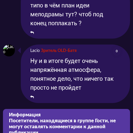
типо в чём план идеи
мелодрамы тут? чтоб под
конец поплакать ?
Lacio
Зритель OLD-Батя
0
Ну и в итоге будет очень
напряжённая атмосфера,
понятное дело, что ничего так
просто не пройдет
Информация
Посетители, находящиеся в группе
Гости
, не
могут оставлять комментарии к данной
публикации.