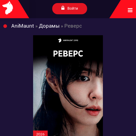
Войти
AniMaunt
»
Дорамы
» Реверс
2026