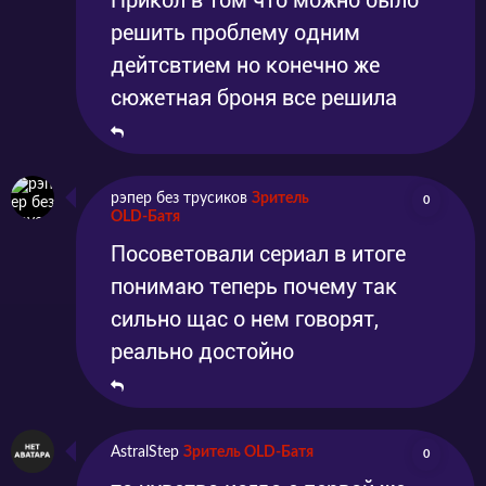
Прикол в том что можно было
решить проблему одним
дейтсвтием но конечно же
сюжетная броня все решила
рэпер без трусиков
Зритель
0
OLD-Батя
Посоветовали сериал в итоге
понимаю теперь почему так
сильно щас о нем говорят,
реально достойно
AstralStep
Зритель OLD-Батя
0