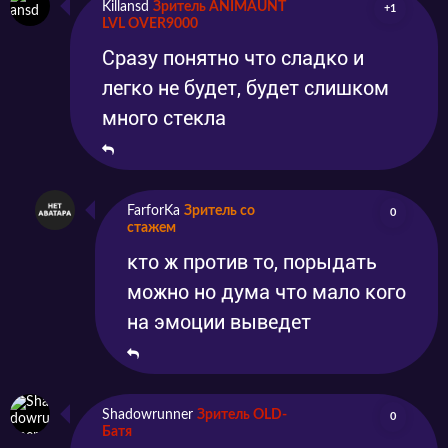
Killansd
Зритель ANIMAUNT
+1
LVL OVER9000
Сразу понятно что сладко и
легко не будет, будет слишком
много стекла
FarforKa
Зритель со
0
стажем
кто ж против то, порыдать
можно но дума что мало кого
на эмоции выведет
Shadowrunner
Зритель OLD-
0
Батя