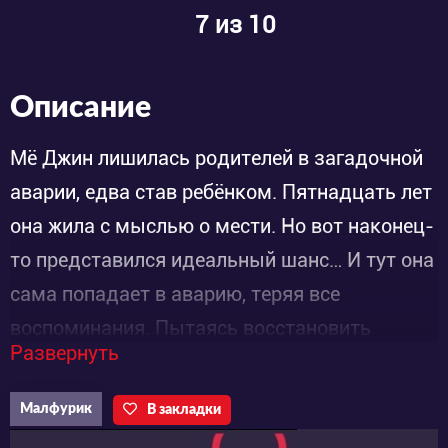
7
из 10
Описание
Мё Джин лишилась родителей в загадочной
аварии, едва став ребёнком. Пятнадцать лет
она жила с мыслью о мести. Но вот наконец-
то представился идеальный шанс… И тут она
сама попадает в аварию, теряя все
воспоминания. Пытаясь восстановить
Развернуть
прошлое, она сталкивается с новыми,
неожиданными фактами.
Малфурик
В закладки