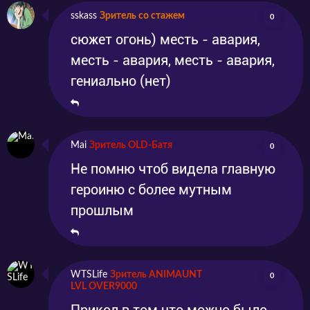
sskass
Зритель со стажем
0
сюжет огонь) месть - авария,
месть - авария, месть - авария,
гениально (нет)
Mai
Зритель OLD-Батя
0
Не помню чтоб видела главную
героиню с более мутным
прошлым
WTSLife
Зритель ANIMAUNT
0
LVL OVER9000